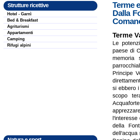
Terme e
Strutture ricettive
Dalla F
Hotel - Garnì
Coman
Bed & Breakfast
Agriturismi
Appartamenti
Terme V
Camping
Le potenzi
Rifugi alpini
paese di C
memoria s
parrocchia
Principe 
direttament
si ebbero i
scopo ter
Acquaforte
apprezzare
l'interesse
della Font
dell'acqua
Natura e sport