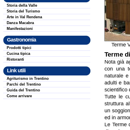
Storia della Valle
Storia del Turismo
Arte in Val Rendena
Danza Macabra
Manifestazioni
Gastronomia
Terme V
Prodotti tipici
Terme d
Cucina tipica
Ristoranti
Nota già ag
con una t
Link utili
naturale e 
Agriturismo in Trentino
adulti e ba
Parchi del Trentino
scientific
Guida del Trentino
Come arrivare
Tutte le c
struttura a
un soggiorn
ed in armon
Le Terme d