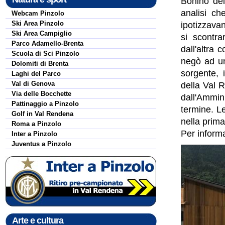
Bonino dell
analisi ch
Webcam Pinzolo
Ski Area Pinzolo
ipotizzavan
Ski Area Campiglio
si scontra
Parco Adamello-Brenta
dall'altra 
Scuola di Sci Pinzolo
negò ad una
Dolomiti di Brenta
sorgente, i
Laghi del Parco
Val di Genova
della Val 
Via delle Bocchette
dall'Ammin
Pattinaggio a Pinzolo
termine. L
Golf in Val Rendena
nella prim
Roma a Pinzolo
Per informa
Inter a Pinzolo
Juventus a Pinzolo
Arte e cultura