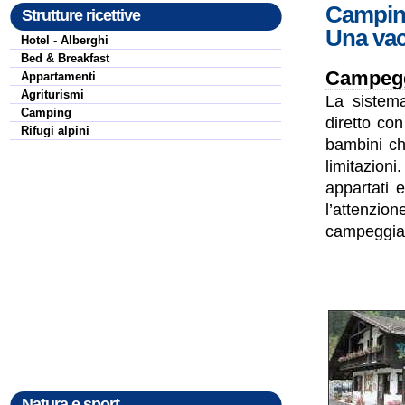
Campin
Strutture ricettive
Una vac
Hotel - Alberghi
Bed & Breakfast
Campegg
Appartamenti
Agriturismi
La sistem
Camping
diretto con
Rifugi alpini
bambini ch
limitazion
appartati 
l’attenzion
campeggiat
Natura e sport