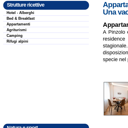
Apparta
Strutture ricettive
Una vac
Hotel - Alberghi
Bed & Breakfast
Appartam
Appartamenti
Agriturismi
A Pinzolo 
Camping
residence 
Rifugi alpini
stagionale
disposizio
specie nel 
Natura e sport